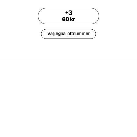
+
3
60
kr
Välj egna lottnummer