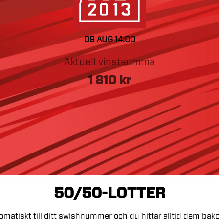
09 AUG
14:00
Aktuell vinstsumma
1 810
kr
50/50-LOTTER
omatiskt
till
ditt
swishnummer
och
du
hittar
alltid
dem
bak