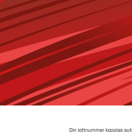
Din
lottnummer
kopplas
aut