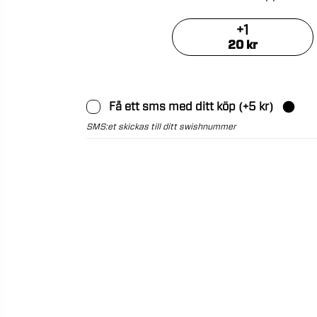
+
1
20
kr
Få ett sms med ditt köp
(+
5
kr)
SMS:et skickas till ditt swishnummer