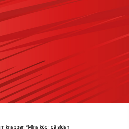
om
knappen
“Mina
köp”
på
sidan