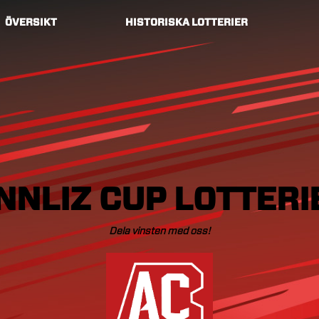
ÖVERSIKT
HISTORISKA LOTTERIER
NNLIZ
CUP
LOTTERI
Dela
vinsten
med
oss!