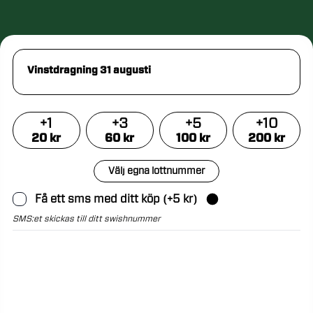
Vinstdragning 31 augusti
+
1
+
3
+
5
+
10
20
kr
60
kr
100
kr
200
kr
Välj egna lottnummer
Få ett sms med ditt köp
(+
5
kr)
SMS:et skickas till ditt swishnummer