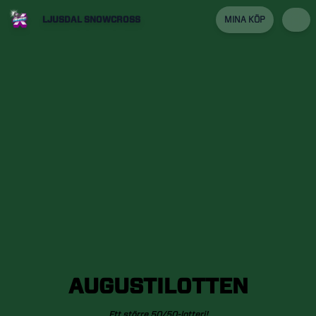
LJUSDAL SNOWCROSS
MINA KÖP
AUGUSTILOTTEN
Ett
större
50/50-lotteri!