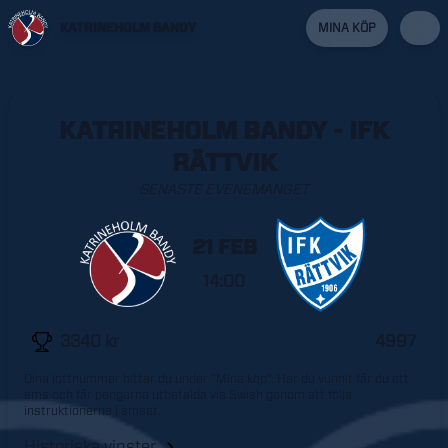
KATRINEHOLM BANDY
MINA KÖP
KATRINEHOLM BANDY - IFK
RÄTTVIK
SENASTE EVENEMANGET
21 FEB
14:00
3340
kr
4997
Dina lottnummer hittar du under "Mina köp". Har du vunnit får du ett
sms och får pengarna utbetalda via Swish genom att följa
instruktionerna i smset.
Historiska vinster