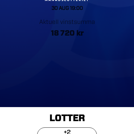
30 AUG
19:00
Aktuell vinstsumma
18 720
kr
LOTTER
+
2