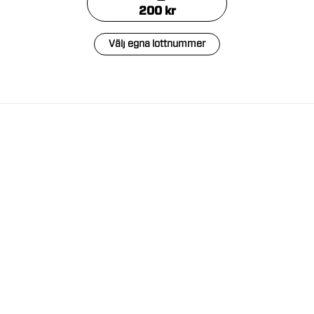
200
kr
Välj egna lottnummer