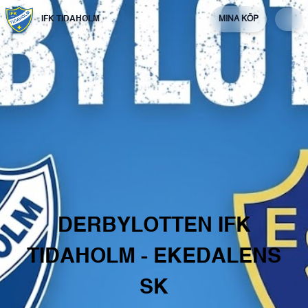
IFK TIDAHOLM
MINA KÖP
DERBYLOTTEN
IFK
TIDAHOLM
-
EKEDALENS
SK