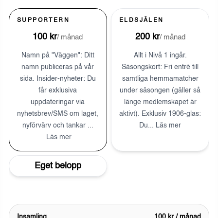
SUPPORTERN
ELDSJÄLEN
100
kr
200
kr
/
månad
/
månad
Namn på "Väggen": Ditt
Allt i Nivå 1 ingår.
namn publiceras på vår
Säsongskort: Fri entré till
sida. Insider-nyheter: Du
samtliga hemmamatcher
får exklusiva
under säsongen (gäller så
uppdateringar via
länge medlemskapet är
nyhetsbrev/SMS om laget,
aktivt). Exklusiv 1906-glas:
nyförvärv och tankar
...
Du
...
Läs mer
Läs mer
Eget belopp
Insamling
100 kr / månad