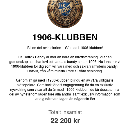
1906-KLUBBEN
Bli
en
del
av
historien
–
Gå
med
i
1906-klubben!
IFK
Rättvik
Bandy
är
mer
än
bara
en
idrottsförening.
Vi
är
en
gemenskap
som
har
levt
och
andats
bandy
sedan
1906.
Nu
lanserar
vi
1906-klubben
för
dig
som
vill
vara
med
och
säkra
framtidens
bandy
i
Rättvik,
från
våra
minsta
lirare
till
våra
seniorlag.
Genom
att
gå
med
i
1906-klubben
blir
du
en
av
våra
viktigaste
stöttepelare.
Som
tack
för
ditt
engagemang
får
du
en
exklusiv
nyckelring
som
visar
att
du
är
med
i
1906-klubben,
du
får
dessutom
ta
del
av
nyheter
om
lagen
före
alla
andra
samt
exklusiv
information
som
tar
dig
närmare
lagen
än
någonsin
förr.
Totalt insamlat
22 200
kr