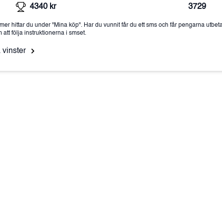
4340
kr
3729
mer hittar du under "Mina köp". Har du vunnit får du ett sms och får pengarna utbet
tt följa instruktionerna i smset.
 vinster