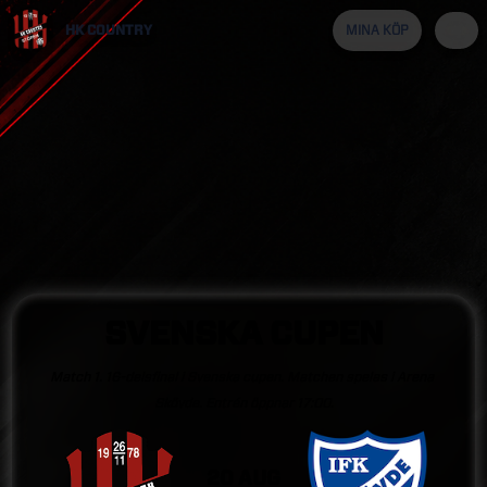
HK COUNTRY
MINA KÖP
SVENSKA
CUPEN
Match
1.
16-delsfinal
i
Svenska
cupen.
Matchen
spelas
i
Arena
Skövde.
Entrén
öppnar
17:00.
20 AUG