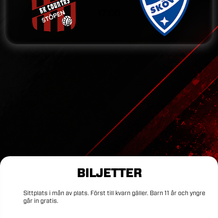
17:00
BILJETTER
Sittplats
i
mån
av
plats.
Först
till
kvarn
gäller.
Barn
11
år
och
yngre
går
in
gratis.