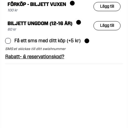
FÖRKÖP - BILJETT VUXEN
Lägg till
100 kr
BILJETT UNGDOM (12-16 ÅR)
Lägg till
60 kr
Få ett sms med ditt köp
(+
5
kr)
SMS:et skickas till ditt swishnummer
Rabatt- & reservationskod?