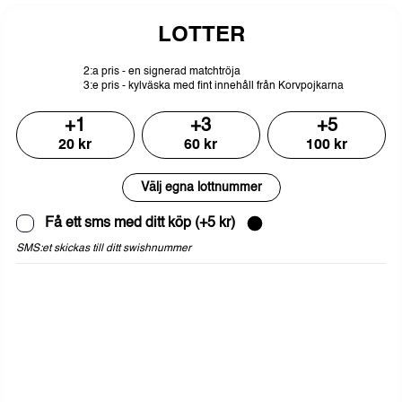
LOTTER
2:a
pris
-
en
signerad
matchtröja
3:e
pris
-
kylväska
med
fint
innehåll
från
Korvpojkarna
+
1
+
3
+
5
20
kr
60
kr
100
kr
Välj egna lottnummer
Få ett sms med ditt köp
(+
5
kr)
SMS:et skickas till ditt swishnummer