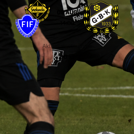
09 AUG
14:00
Aktuell vinstsumma
80
kr