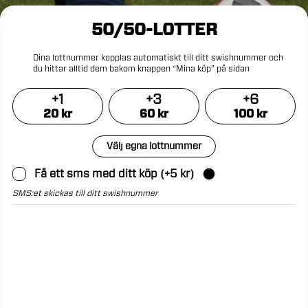
50/50-LOTTER
Dina
lottnummer
kopplas
automatiskt
till
ditt
swishnummer
och
du
hittar
alltid
dem
bakom
knappen
“Mina
köp”
på
sidan
+
1
+
3
+
6
20
kr
60
kr
100
kr
Välj egna lottnummer
Få ett sms med ditt köp
(+
5
kr)
SMS:et skickas till ditt swishnummer