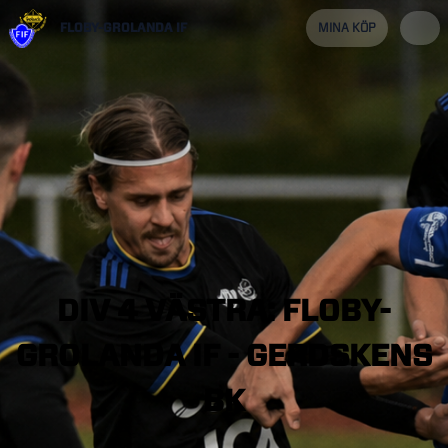
FLOBY-GROLANDA IF
MINA KÖP
DIV
4
VÄSTRA:
FLOBY-
GROLANDA
IF
-
GERDSKENS
BK