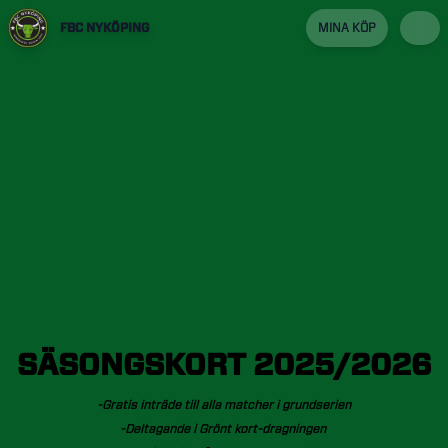
FBC NYKÖPING
MINA KÖP
SÄSONGSKORT
2025/2026
-Gratis
inträde
till
alla
matcher
i
grundserien
-Deltagande
i
Grönt
kort-dragningen