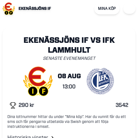
EKENÄSSJÖNS IF
MINA KÖP
EKENÄSSJÖNS IF VS IFK
LAMMHULT
SENASTE EVENEMANGET
08 AUG
13:00
290
kr
3542
Dina lottnummer hittar du under "Mina köp". Har du vunnit får du ett
sms och får pengarna utbetalda via Swish genom att följa
instruktionerna i smset.
Historiska vinster