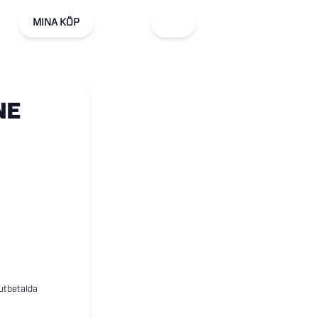
MINA KÖP
NE
 utbetalda