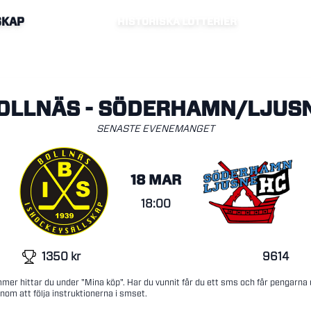
SKAP
HISTORISKA LOTTERIER
OLLNÄS - SÖDERHAMN/LJUS
SENASTE EVENEMANGET
18 MAR
18:00
1350
kr
9614
mer hittar du under "Mina köp". Har du vunnit får du ett sms och får pengarna
nom att följa instruktionerna i smset.