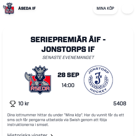
ÅSEDA IF
MINA KÖP
SERIEPREMIÄR ÅIF -
JONSTORPS IF
SENASTE EVENEMANGET
28 SEP
14:00
10
kr
5408
Dina lottnummer hittar du under "Mina köp". Har du vunnit får du ett
sms och får pengarna utbetalda via Swish genom att följa
instruktionerna i smset.
Historiska vinster