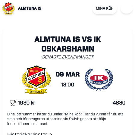
ALMTUNA IS
MINA KÖP
ALMTUNA IS VS IK
OSKARSHAMN
SENASTE EVENEMANGET
09 MAR
18:00
1930
kr
4830
Dina lottnummer hittar du under "Mina köp". Har du vunnit får du ett
sms och får pengarna utbetalda via Swish genom att följa
instruktionerna i smset.
Historiska vinster