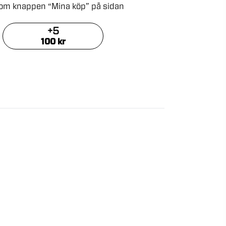
kom
knappen
“Mina
köp”
på
sidan
+
5
100
kr