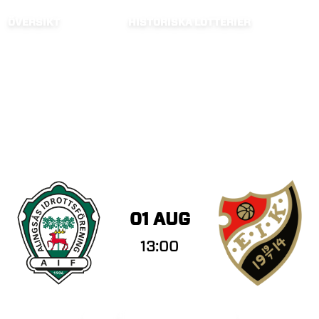
ÖVERSIKT
HISTORISKA LOTTERIER
01 AUG
13:00
Dam
OBOS Damallsvenskan