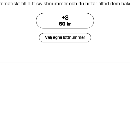
tomatiskt
till
ditt
swishnummer
och
du
hittar
alltid
dem
ba
+
3
60
kr
Välj egna lottnummer