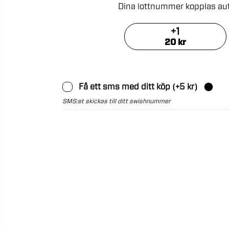
Dina
lottnummer
kopplas
au
+
1
20
kr
Få ett sms med ditt köp
(+
5
kr)
SMS:et skickas till ditt swishnummer